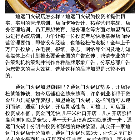
通远门火锅店怎么样？通远门火锅为投资者提供切
实、实用的管理培训。店面卡项设计、拓客营销实战、店
务管理培训、员工思想教育、服务理念等方面对加盟商店
员进行系统培训。力争让每一位投资者尽快地掌握店面经
营管理要领，即使没有经验，也能轻松做老板！全年上千
万广告投放，在电视、报纸、杂志、网络等全国及地方知
名媒体上有计划推出覆盖全国的广告宣传，聘请专业的广
告策划机构策划并制作各种品牌形象广告，分享总部广告
为您带来的巨大效益。选址这样的品牌加盟是比较不错
的。
通远门火锅加盟赚钱吗？通远门火锅优势多，开店轻
松就能挣钱。如今店铺租金越来越高，许多创业者碍于资
金压力只能放弃梦想，加盟通远门火锅，这些问题可以迎
刃而解。通远门火锅，开店灵活性高，可档口、可店面，
投资成本低，资金回笼快;几平米档口开店，几人开店照样
赢利!时间就是金钱，早一天开店便离成功就更进一步，通
远门火锅十分明白投资者强烈的赚钱欲望。其实开一家通
远门火锅店十分简单，通远门火锅只需3天，让你尽享门庭
若市的火爆商机!30天即可实现丰厚，短成本周期，更火投