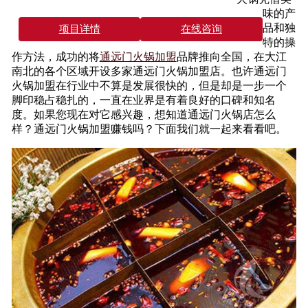
味的产
品和独
项目详情
在线咨询
特的操
作方法，成功的将
通远门火锅加盟
品牌推向全国，在大江
南北的各个区域开设多家通远门火锅加盟店。也许通远门
火锅加盟在行业中不算是发展很快的，但是却是一步一个
脚印稳占稳扎的，一直在业界是有着良好的口碑和知名
度。如果您现在对它感兴趣，想知道通远门火锅店怎么
样？通远门火锅加盟赚钱吗？下面我们就一起来看看吧。