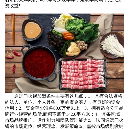
资收益!
通远门火锅加盟条件主要有这几点，1、具有合法资格
的法人、单位、个人具备一定的资金实力，有良好的资金
信用；2、资金至少准备80.6万元以上；3、拥有适合公司品
牌行业经营的场所,面积不底于142.6平方米；4、具备区域
市场品牌推广、运作能力和团队管理能力;5、认同通远门火
锅的市场定位、经营理念、发展策略;6、需按市场级别缴纳