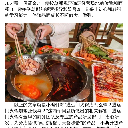
加盟费、保证金;7、需按总部规定确定经营场地的位置和面
积;8、需接受总部的经营指导和监督;9、具备上进心和较强
的学习能力，伴随品牌成长不断做大、做强。
以上的文章就是小编针对“通远门火锅店怎么样？通远
门火锅加盟赚钱吗？”这两个问题所做出的相关解答。通远
门火锅有金牌的厨务团队及专业的产品研发部门，潜心研
发，为分店提供“南北搭配，美食味蕾”的产品，不断升级产