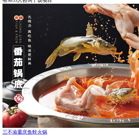
有
9853
人咨询了该项目
三不渝重庆鱼蛙火锅