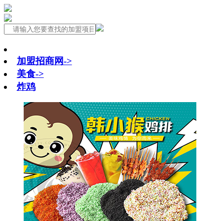
加盟招商网->
美食->
炸鸡