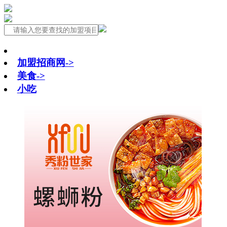
加盟招商网->
美食->
小吃