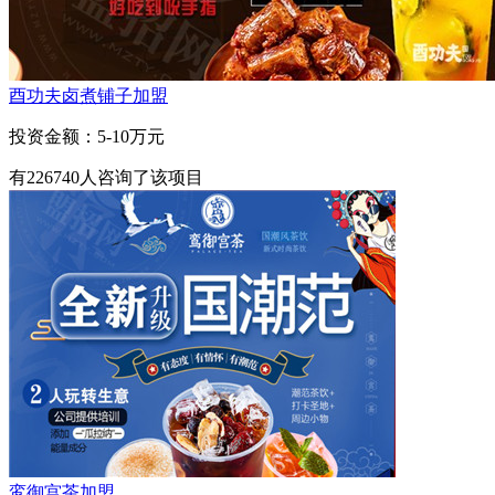
酉功夫卤煮铺子加盟
投资金额：
5-10万元
有
226740
人咨询了该项目
鸾御宫茶加盟