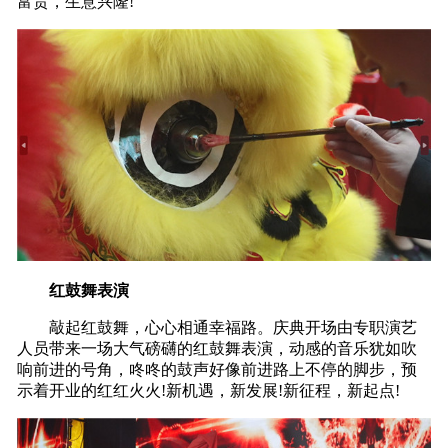
富贵，生意兴隆!
红鼓舞表演
敲起红鼓舞，心心相通幸福路。庆典开场由专职演艺
人员带来一场大气磅礴的红鼓舞表演，动感的音乐犹如吹
响前进的号角，咚咚的鼓声好像前进路上不停的脚步，预
示着开业的红红火火!新机遇，新发展!新征程，新起点!