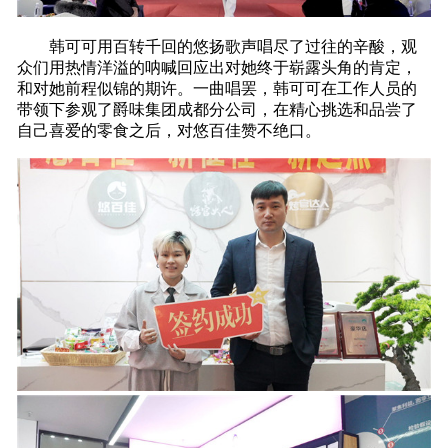
韩可可用百转千回的悠扬歌声唱尽了过往的辛酸，观
众们用热情洋溢的呐喊回应出对她终于崭露头角的肯定，
和对她前程似锦的期许。一曲唱罢，韩可可在工作人员的
带领下参观了爵味集团成都分公司，在精心挑选和品尝了
自己喜爱的零食之后，对悠百佳赞不绝口。