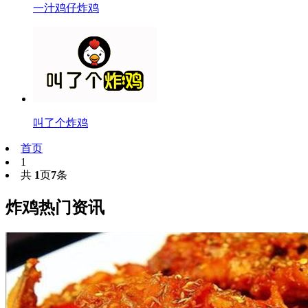
一汁鸡仔炸鸡
叫了个炸鸡
首页
1
共
1
页
7
条
炸鸡热门资讯