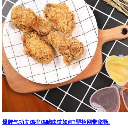
爆脾气功夫鸡排鸡腿味道如何?盟招网带您甄.