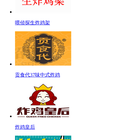
喂侦探生炸鸡架
贡食代37味中式炸鸡
炸鸡皇后