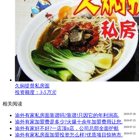
久焖提督私房面
投资额度：
3-5万元
相关阅读
2019-07-26
渝外有家私房面靠谱吗?靠谱!只因它的年利润高.
2019-07-25
渝外有家加盟费是多少?火爆十余年加盟费用让您.
2019-07-22
渝外有家好不好?一店顶n店，公司总部全面护航
2019-07-22
渝外有家私房面加盟投资怎么样?优质项目惊艳市.