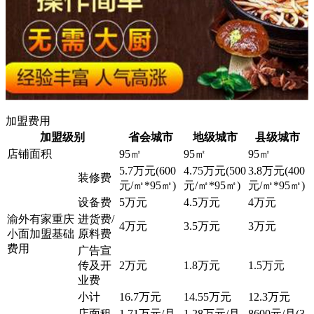
加盟费用
加盟级别
省会城市
地级城市
县级城市
店铺面积
95㎡
95㎡
95㎡
5.7万元(600
4.75万元(500
3.8万元(400
装修费
元/㎡*95㎡)
元/㎡*95㎡)
元/㎡*95㎡)
设备费
5万元
4.5万元
4万元
渝外有家重庆
进货费/
4万元
3.5万元
3万元
小面加盟基础
原料费
费用
广告宣
传及开
2万元
1.8万元
1.5万元
业费
小计
16.7万元
14.55万元
12.3万元
店面租
1.71万元/月
1.28万元/月
8600元/月(3