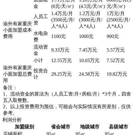
金
(6元/天/㎡)
(4.5元/天/㎡)
元/天/㎡)
1.4万元/月
1.2万元/月
1万元/月
人员工
(3500元/月/
(3000元/月/
(2500元/月/
资
渝外有家重庆
人*4人)
人*4人)
人*4人)
小面加盟成本
水电杂
费用
1100元
1000元
900元
费
流动资
9.33万元
7.45万元
5.57万元
金
小计
12.55万元
10.03万元
7.52万元
渝外有家重庆
投资合
小面加盟总费
29.25万元
24.58万元
19.82万元
计
用
备注：
1、流动资金的算法为（人员工资/月+房租/月）*3个月，四舍
五入取整数。
2、以上投资费用为预估，可能会与实际情况有所差别，仅供
参考。
利润分析
加盟级别
省会城市
地级城市
县级城市
店铺面积
95㎡
95㎡
95㎡