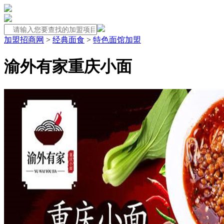
加盟招商网
>
经典面食
>
特色面馆加盟
渝外有家重庆小面