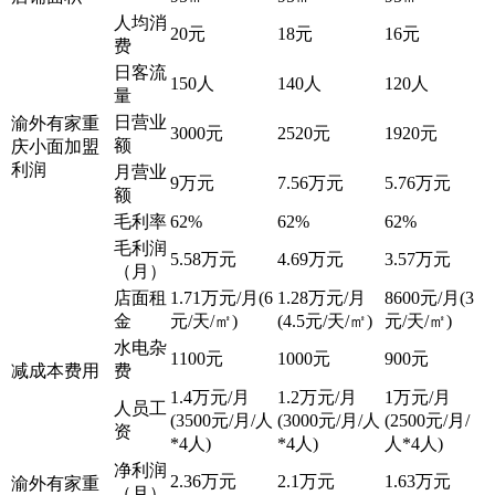
人均消
20元
18元
16元
费
日客流
150人
140人
120人
量
日营业
渝外有家重
3000元
2520元
1920元
额
庆小面加盟
利润
月营业
9万元
7.56万元
5.76万元
额
毛利率
62%
62%
62%
毛利润
5.58万元
4.69万元
3.57万元
（月）
店面租
1.71万元/月(6
1.28万元/月
8600元/月(3
金
元/天/㎡)
(4.5元/天/㎡)
元/天/㎡)
水电杂
1100元
1000元
900元
减成本费用
费
1.4万元/月
1.2万元/月
1万元/月
人员工
(3500元/月/人
(3000元/月/人
(2500元/月/
资
*4人)
*4人)
人*4人)
净利润
2.36万元
2.1万元
1.63万元
渝外有家重
（月）