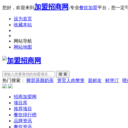
加盟招商网
您好，欢迎来到
-专业
餐饮加盟
平台，您一定
设为首页
收藏本站
网站导航
网站地图
热门搜索：
卿瑟茶颜奶茶
煲官人肉蟹煲
面鲜友
鲜堡汀
喂
招商加盟网
项目库
推荐项目
餐饮排行榜
品牌资讯
餐饮资讯