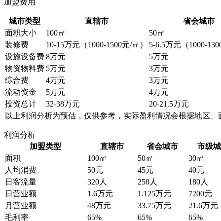
加盟费用
城市类型
直辖市
省会城市
面积大小
100㎡
50㎡
装修费
10-15万元（1000-1500元/㎡）
5-6.5万元（1000-13
设施设备费
8万元
5万元
物资物料费
5万元
3万元
综合费
4万元
3万元
流动资金
5万元
4万元
投资总计
32-38万元
20-21.5万元
以上利润分析为预估，仅供参考，实际盈利情况会根据地区、
利润分析
加盟类型
直辖市
省会城市
市级城
面积
100㎡
50㎡
30㎡
人均消费
50元
45元
40元
日客流量
320人
250人
180人
日营业额
1.6万元
1.125万元
7200元
月营业额
48万元
33.75万元
21.6万元
毛利率
65%
65%
65%