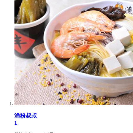
渔粉叔叔
1