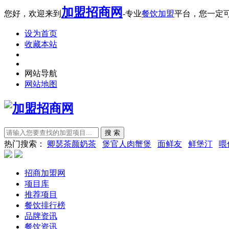
加盟招商网
您好，欢迎来到
-专业
餐饮加盟
平台，您一定
设为首页
收藏本站
网站导航
网站地图
热门搜索：
卿瑟茶颜奶茶
煲官人肉蟹煲
面鲜友
鲜堡汀
喂
招商加盟网
项目库
推荐项目
餐饮排行榜
品牌资讯
餐饮资讯