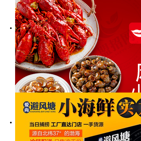
捞知鲜小海鲜
公司名称：
捞知鲜小海鲜加盟总部
点击查看加盟费详情
辣否麻辣小海鲜