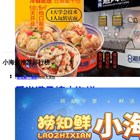
公司名称：
青岛辣否麻辣餐饮管理有限公司
点击查看加盟费详情
小海鲜推荐排行榜
1
捞知鲜小海鲜
9898人关注
爱尚避风塘小海鲜
公司名称：
爱尚避风塘小海鲜加盟总部
点击查看加盟费详情