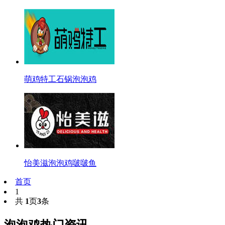
萌鸡特工石锅泡泡鸡
怡美滋泡泡鸡啵啵鱼
首页
1
共
1
页
3
条