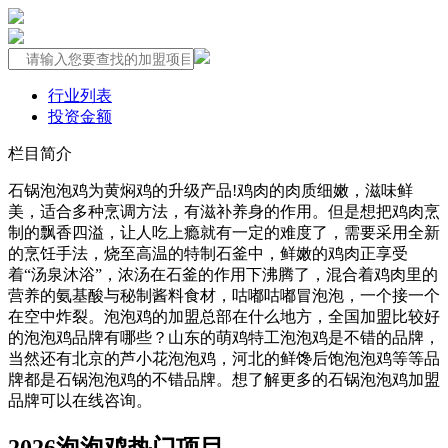
行业列表
投资金额
栏目简介
石锅泡泡鸡为黄焖鸡的升级产品!鸡肉的肉质细嫩，滋味鲜
美，适合多种烹调方法，有滋补养身的作用。但是想把鸡肉烹
制的飘香四溢，让人吃上瘾就有一定的难度了，需要采用全新
的烹饪手法，烧至高温的特制石釜中，鲜嫩的鸡肉正享受
着“汤泉沐浴”，浓汤在石釜的作用下沸腾了，混合着鸡肉里的
营养的氨基酸与秘制酱料食材，咕嘟咕嘟冒泡泡，一个接一个
在空中炸裂。泡泡鸡的加盟总部在什么地方，全国加盟比较好
的泡泡鸡品牌有哪些？山东的萌鸡特工泡泡鸡是不错的品牌，
当然还有北京的芦小花泡泡鸡，河北的鲜馋后饱泡泡鸡等等品
牌都是石锅泡泡鸡的不错品牌。想了解更多的石锅泡泡鸡加盟
品牌可以在线咨询。
2026泡泡鸡热门项目