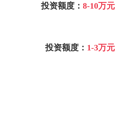
投资额度：
8-10万元
投资额度：
1-3万元