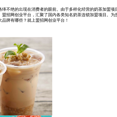
络绎不绝的出现在消费者的眼前。由于多样化经营的奶茶加盟项
。盟招网创业平台，汇聚了国内各类知名奶茶连锁加盟项目。为
大品牌有哪些？就上盟招网创业平台！