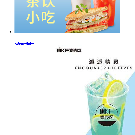
公司名称：
公社生产队牛乳茶加盟总部
点击查看加盟费详情
邂茶
公司名称：
沈阳悦缤纷餐饮管理有限公司
点击查看加盟费详情