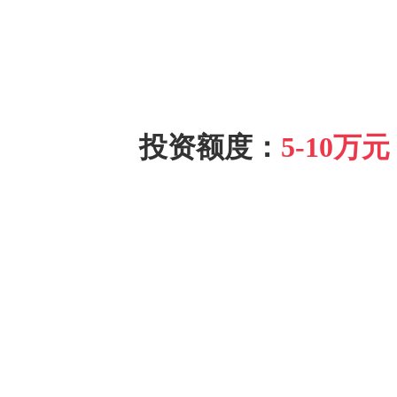
投资额度：
5-10万元