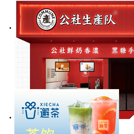
荔制茶
公司名称：
山东畅聚企业管理咨询有限公司
点击查看加盟费详情
公社生产队牛乳茶