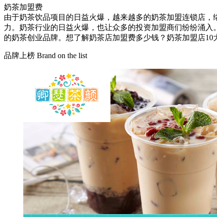
奶茶加盟费
由于奶茶饮品项目的日益火爆，越来越多的奶茶加盟连锁店，
力。奶茶行业的日益火爆，也让众多的投资加盟商们纷纷涌入
的奶茶创业品牌。想了解奶茶店加盟费多少钱？奶茶加盟店10
品牌上榜
Brand on the list