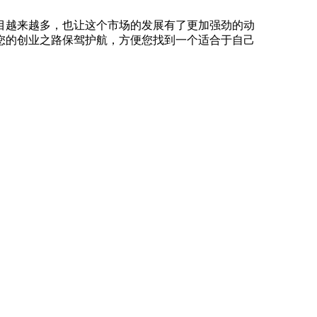
目越来越多，也让这个市场的发展有了更加强劲的动
您的创业之路保驾护航，方便您找到一个适合于自己