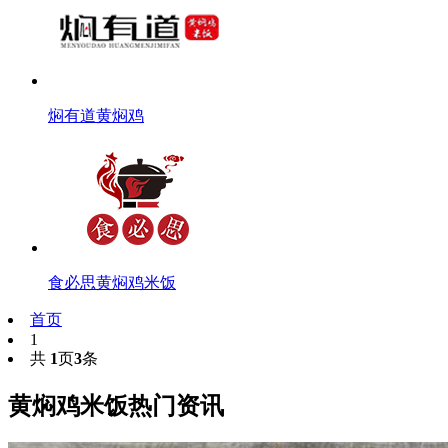
焖有道黄焖鸡
食必思黄焖鸡米饭
首页
1
共
1
页
3
条
黄焖鸡米饭热门资讯