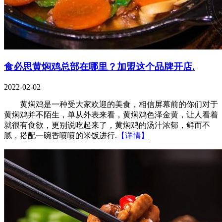
食必思黄焖鸡总部在哪里？加盟这个品牌开店.
2022-02-02
黄焖鸡是一种受大家欢迎的美食，相信屏幕前的你们对于
黄焖鸡并不陌生，单从外表来看，黄焖鸡色泽金黄，让人看着
就很有食欲，更别说吃起来了，黄焖鸡的汤汁浓郁，鲜而不
腻，搭配一碗香喷喷的米饭进行.
【详情】