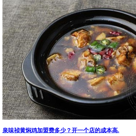
泉味祯黄焖鸡加盟费多少？开一个店的成本高.