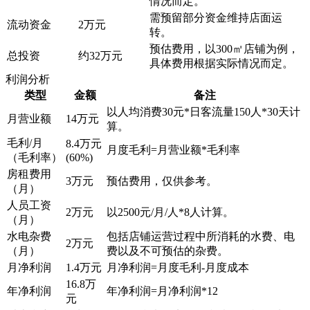
情况而定。
需预留部分资金维持店面运
流动资金
2万元
转。
预估费用，以300㎡店铺为例，
总投资
约32万元
具体费用根据实际情况而定。
利润分析
类型
金额
备注
以人均消费30元*日客流量150人*30天计
月营业额
14万元
算。
毛利/月
8.4万元
月度毛利=月营业额*毛利率
（毛利率）
(60%)
房租费用
3万元
预估费用，仅供参考。
（月）
人员工资
2万元
以2500元/月/人*8人计算。
（月）
水电杂费
包括店铺运营过程中所消耗的水费、电
2万元
（月）
费以及不可预估的杂费。
月净利润
1.4万元
月净利润=月度毛利-月度成本
16.8万
年净利润
年净利润=月净利润*12
元