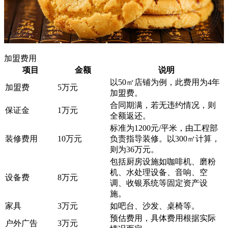
加盟费用
项目
金额
说明
以50㎡店铺为例，此费用为4年
加盟费
5万元
加盟费。
合同期满，若无违约情况，则
保证金
1万元
全额返还。
标准为1200元/平米，由工程部
装修费用
10万元
负责指导装修。以300㎡计算，
则为36万元。
包括厨房设施如咖啡机、磨粉
机、水处理设备、音响、空
设备费
8万元
调、收银系统等固定资产设
施。
家具
3万元
如吧台、沙发、桌椅等。
预估费用，具体费用根据实际
户外广告
3万元