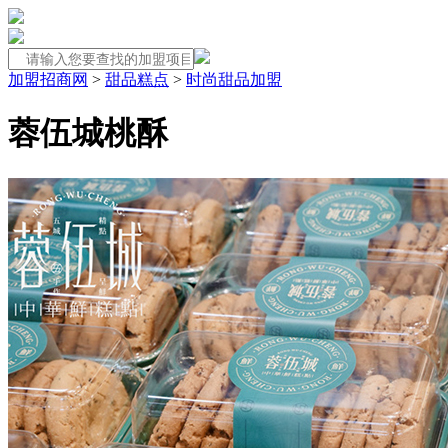
加盟招商网
>
甜品糕点
>
时尚甜品加盟
蓉伍城桃酥