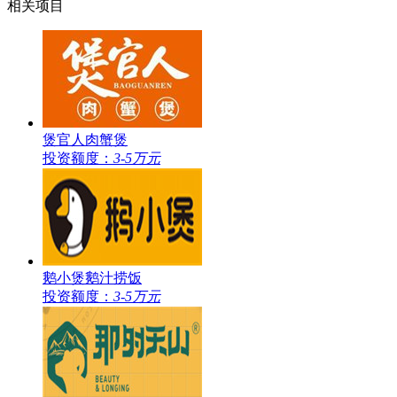
相关项目
煲官人肉蟹煲
投资额度：
3-5万元
鹅小煲鹅汁捞饭
投资额度：
3-5万元