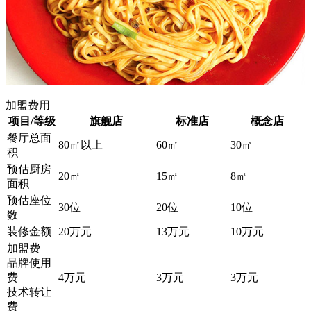
加盟费用
项目/等级
旗舰店
标准店
概念店
餐厅总面
80㎡以上
60㎡
30㎡
积
预估厨房
20㎡
15㎡
8㎡
面积
预估座位
30位
20位
10位
数
装修金额
20万元
13万元
10万元
加盟费
品牌使用
费
4万元
3万元
3万元
技术转让
费