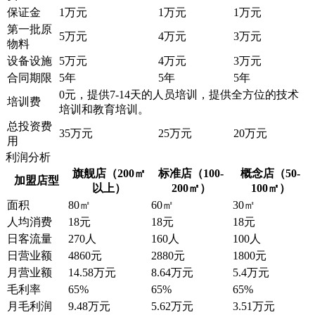
保证金
1万元
1万元
1万元
第一批原
5万元
4万元
3万元
物料
设备设施
5万元
4万元
3万元
合同期限
5年
5年
5年
0元，提供7-14天的人员培训，提供全方位的技术
培训费
培训和教育培训。
总投资费
35万元
25万元
20万元
用
利润分析
旗舰店（200
㎡
标准店（100-
概念店（50-
加盟店型
以上
）
200
㎡
）
100
㎡
）
面积
80㎡
60㎡
30㎡
人均消费
18元
18元
18元
日客流量
270人
160人
100人
日营业额
4860元
2880元
1800元
月营业额
14.58万元
8.64万元
5.4万元
毛利率
65%
65%
65%
月毛利润
9.48万元
5.62万元
3.51万元